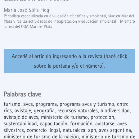
María José Solís Fieg
Periodista especializada en divulgación científica y ambiental, vive en Mar del
Plata y realiza actividades de interpretación y educación ambiental | Miembro
activa del COA Mar del Plata
Accedé al artículo ingresando a la revista (hacé click
sobre la portada y/o el número).
Palabras clave
turismo
aves
programa
programa aves y turismo
entre
ríos
avistaje
geografía
recursos naturales
biodiversidad
avistaje de aves
ministerio de turismo
protección
sustentabilidad
capacitación
formación
avistarse
aves
silvestres
comercio ilegal
naturaleza
apn
aves argentina
ministerio de turismo de la nación
ministerio de turismo de