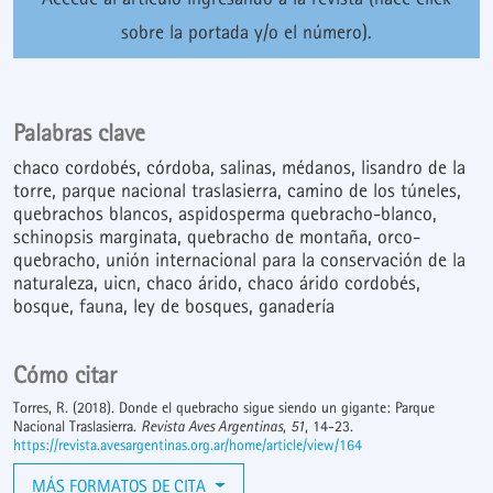
sobre la portada y/o el número).
Palabras clave
chaco cordobés
córdoba
salinas
médanos
lisandro de la
torre
parque nacional traslasierra
camino de los túneles
quebrachos blancos
aspidosperma quebracho-blanco
schinopsis marginata
quebracho de montaña
orco-
quebracho
unión internacional para la conservación de la
naturaleza
uicn
chaco árido
chaco árido cordobés
bosque
fauna
ley de bosques
ganadería
Cómo citar
Torres, R. (2018). Donde el quebracho sigue siendo un gigante: Parque
Nacional Traslasierra.
Revista Aves Argentinas
,
51
, 14-23.
https://revista.avesargentinas.org.ar/home/article/view/164
MÁS FORMATOS DE CITA