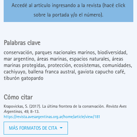
Accedé al artículo ingresando a la revista (hacé click
sobre la portada y/o el número).
Palabras clave
conservación
parques nacionales marinos
biodiversidad
mar argentino
áreas marinas
espacios naturales
áreas
marinas protegidas
protección
ecosistemas
comunidades
cachiyuyo
ballena franca austral
gaviota capucho café
tiburón gatopardo
Cómo citar
Krapovickas, S. (2017). La última frontera de la conservación.
Revista Aves
Argentinas
,
49
, 8-13.
https://revista.avesargentinas.org.ar/home/article/view/181
MÁS FORMATOS DE CITA