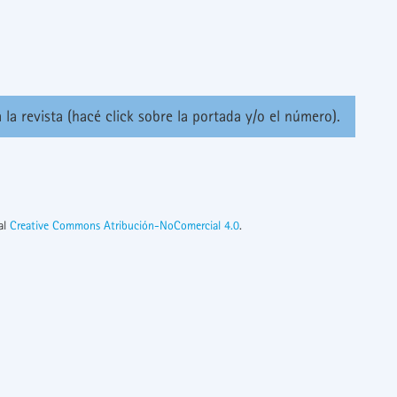
 la revista (hacé click sobre la portada y/o el número).
nal
Creative Commons Atribución-NoComercial 4.0
.