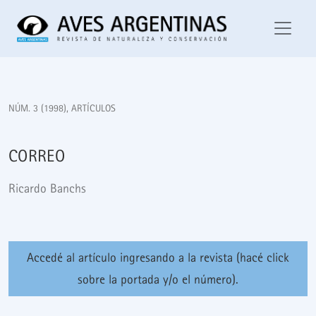
Correo
NÚM. 3 (1998)
,
ARTÍCULOS
CORREO
Ricardo Banchs
Accedé al artículo ingresando a la revista (hacé click
sobre la portada y/o el número).