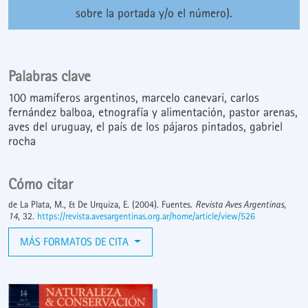
sobre la portada y/o el número).
Palabras clave
100 mamíferos argentinos
marcelo canevari
carlos
fernández balboa
etnografía y alimentación
pastor arenas
aves del uruguay
el país de los pájaros pintados
gabriel
rocha
Cómo citar
de La Plata, M., & De Urquiza, E. (2004). Fuentes.
Revista Aves Argentinas
,
14
, 32.
https://revista.avesargentinas.org.ar/home/article/view/526
MÁS FORMATOS DE CITA