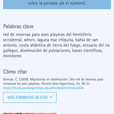
sobre la portada y/o el número).
Palabras clave
red de reservas para aves playeras del hemisferio
occidental
whsrn
laguna mar chiquita
bahía de san
antonio
costa atlántica de tierra del fuego
estuario del río
gallegos
disminución de poblaciones
bases científicas
monitoreo
Cómo citar
Duncan, C. (2009). Migratorias en disminución: Una red de reservas para
conservar las aves playeras.
Revista Aves Argentinas
,
24
, 26-31.
https://revista.avesargentinas.org.ar/home/article/view/634
MÁS FORMATOS DE CITA