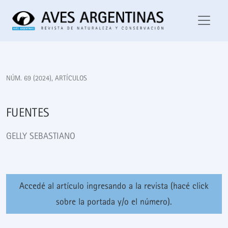
Fuentes
NÚM. 69 (2024)
,
ARTÍCULOS
FUENTES
GELLY SEBASTIANO
Accedé al artículo ingresando a la revista (hacé click
sobre la portada y/o el número).